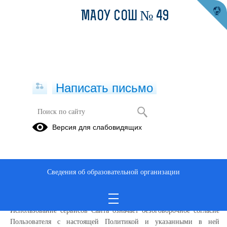
МАОУ СОШ № 49
Написать письмо
Политика конфиденциальности
Версия для слабовидящих
Настоящая Политика конфиденциальности (далее – Политика
конфиденциальности) персональных данных Муниципальное
бюджетное общеобразовательное учреждение средняя
Сведения об образовательной организации
общеобразовательная школа № 49, (далее – Администрация Сайта)
применяется при использовании в сети Интернет по адресу:
https://xn--49-6kc3bfr2e.xn--80acgfbsl1azdqr.xn--p1ai/
, далее Сайт
Использование сервисов Сайта означает безоговорочное согласие
Пользователя с настоящей Политикой и указанными в ней