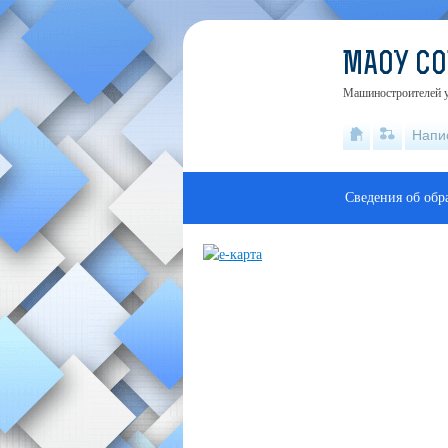
МАОУ С
Машиностроителей ул
Напи
Сведения об обр