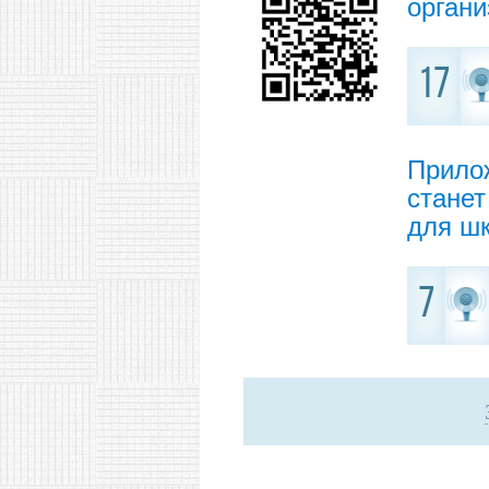
органи
17
Прило
стане
для шк
7