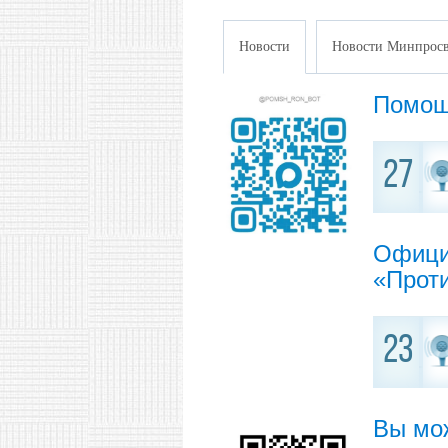
Новости
Новости Минпросв
Помощ
27
Офици
«Прот
23
Вы мо