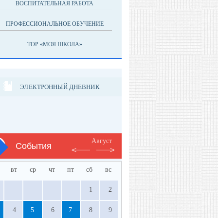
ВОСПИТАТЕЛЬНАЯ РАБОТА
ПРОФЕССИОНАЛЬНОЕ ОБУЧЕНИЕ
ТОР «МОЯ ШКОЛА»
ЭЛЕКТРОННЫЙ ДНЕВНИК
Август
События
вт
ср
чт
пт
сб
вс
1
2
4
5
6
7
8
9