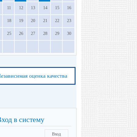
11
12
13
14
15
16
18
19
20
21
22
23
25
26
27
28
29
30
езависимая оценка качества
Вход в систему
Вход