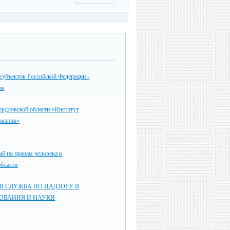
субъектов Российской Федерации -
ям
дловской области «Институт
ования»
й по правам человека в
области
Я СЛУЖБА ПО НАДЗОРУ В
ЗОВАНИЯ И НАУКИ