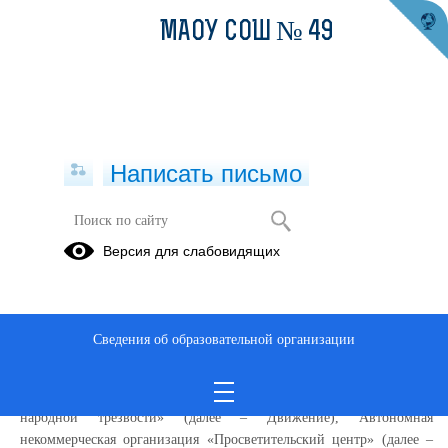
МАОУ СОШ № 49
Написать письмо
Проект «Ориентиры жизни» г.
Версия для слабовидящих
Екатеринбург
Областной социально-педагогический проект «Ориентиры
жизни»
(далее – Проект) – ежегодный областной (региональный)
Сведения об образовательной организации
для обучающихся 7-9 классов муниципальных образований
Свердловской области (далее – Школьники), организованный
общественно-государственным движением «Попечительство о
народной трезвости» (далее – Движение), Автономная
некоммерческая организация «Просветительский центр» (далее –