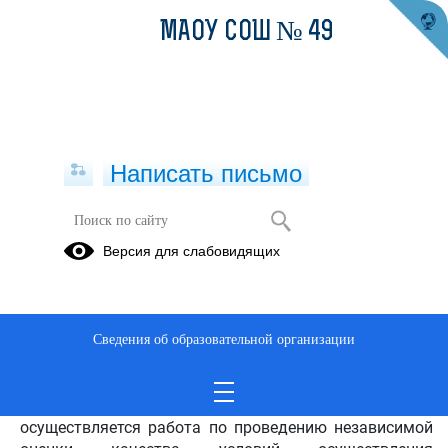
МАОУ СОШ № 49
Написать письмо
Независимая оценка качества
Версия для слабовидящих
условий осуществления
образовательной деятельности
16.02.2021
Сведения об образовательной организации
Министерством просвещения Российской Федерации
осуществляется работа по проведению независимой