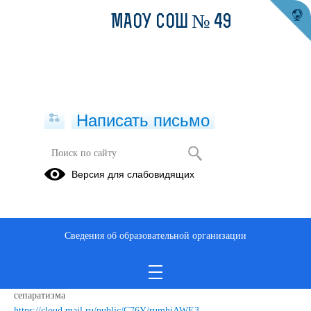
МАОУ СОШ № 49
Написать письмо
Памятки
Версия для слабовидящих
08.10.2025
https://atk.midural.ru/article/show/id/1041
Сведения об образовательной организации
Ссылка на информационные материалы, направленные на
противодействие идеологии терроризма и профилактику
сепаратизма
https://cloud.mail.ru/public/C76Y/rumhiAWE3