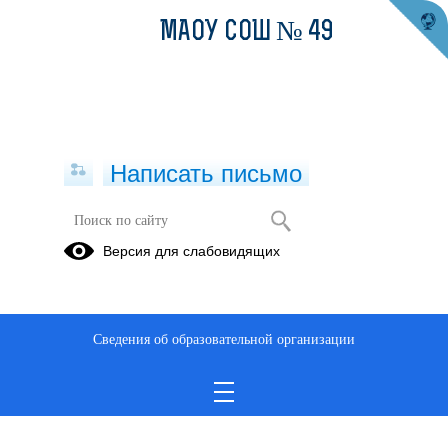
МАОУ СОШ № 49
Написать письмо
Формы документов, связанных с
Версия для слабовидящих
противодействием коррупции, для
заполнения
05.07.2023
Сведения об образовательной организации