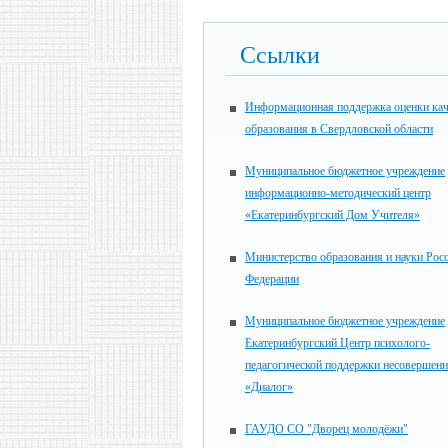
Ссылки
Информационная поддержка оценки кач
образования в Свердловской области
Муниципальное бюджетное учреждение
информационно-методический центр
«Екатеринбургский Дом Учителя»
Министерство образования и науки Рос
Федерации
Муниципальное бюджетное учреждение
Екатеринбургский Центр психолого-
педагогической поддержки несовершен
«Диалог»
ГАУДО СО "Дворец молодёжи"