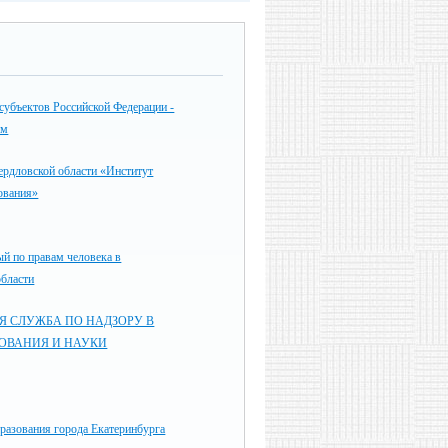
субъектов Российской Федерации -
ям
дловской области «Институт
ования»
й по правам человека в
области
Я СЛУЖБА ПО НАДЗОРУ В
ЗОВАНИЯ И НАУКИ
разования города Екатеринбурга