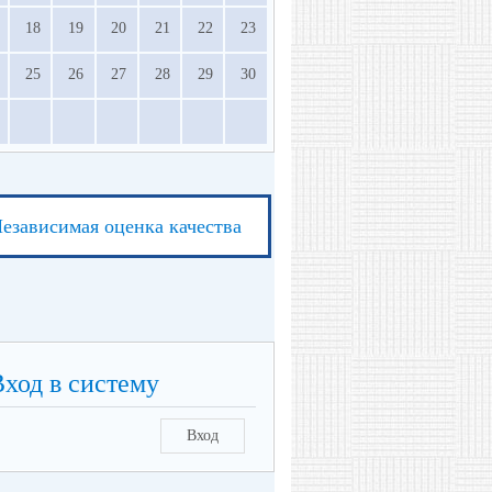
18
19
20
21
22
23
25
26
27
28
29
30
езависимая оценка качества
Вход в систему
Вход