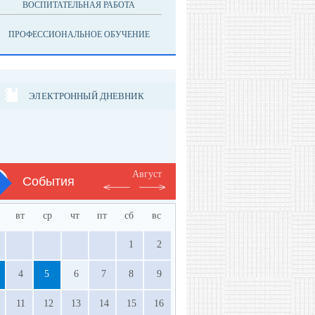
ВОСПИТАТЕЛЬНАЯ РАБОТА
ПРОФЕССИОНАЛЬНОЕ ОБУЧЕНИЕ
ЭЛЕКТРОННЫЙ ДНЕВНИК
Август
События
вт
ср
чт
пт
сб
вс
1
2
4
5
6
7
8
9
11
12
13
14
15
16